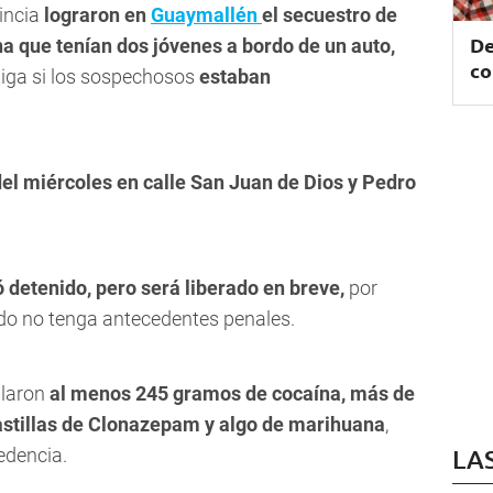
vincia
lograron en
Guaymallén
el secuestro de
De
a que tenían dos jóvenes a bordo de un auto,
co
stiga si los sospechosos
estaban
del miércoles en calle San Juan de Dios y Pedro
detenido, pero será liberado en breve,
por
ndo no tenga antecedentes penales.
llaron
al menos 245 gramos de cocaína, más de
pastillas de Clonazepam y algo de marihuana
,
edencia.
LA