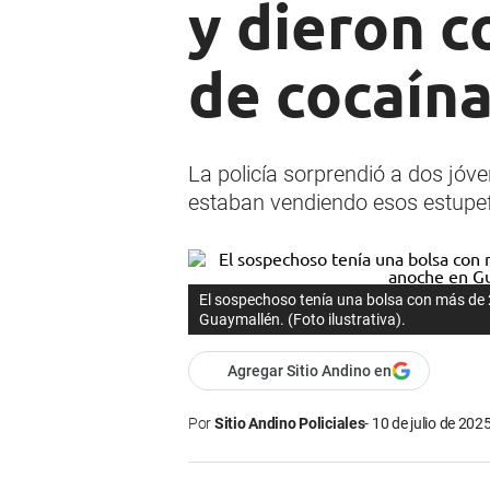
y dieron c
de cocaín
La policía sorprendió a dos jóv
estaban vendiendo esos estupef
El sospechoso tenía una bolsa con más de 
Guaymallén. (Foto ilustrativa).
Agregar Sitio Andino en
Por
Sitio Andino Policiales
10 de julio de 2025