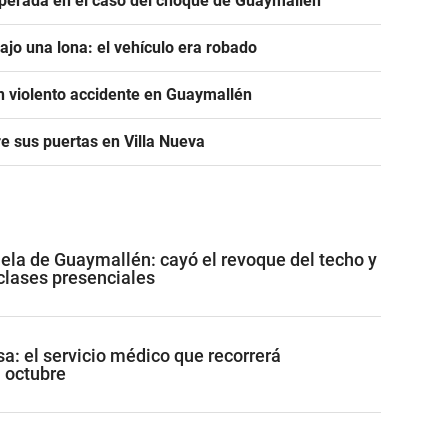
sperada en el caso del choque de Guaymallén
jo una lona: el vehículo era robado
n violento accidente en Guaymallén
re sus puertas en Villa Nueva
ela de Guaymallén: cayó el revoque del techo y
clases presenciales
a: el servicio médico que recorrerá
 octubre