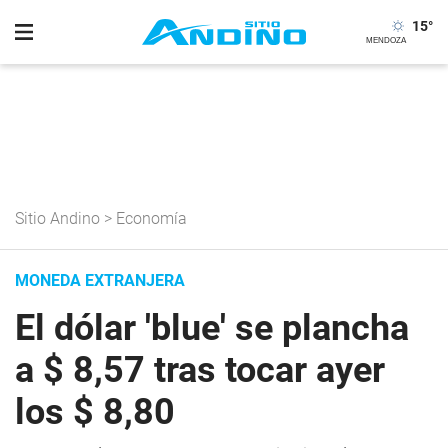
15
°
Sitio Andino
>
Economía
MONEDA EXTRANJERA
El dólar 'blue' se plancha
a $ 8,57 tras tocar ayer
los $ 8,80