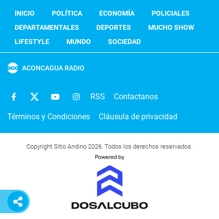
INICIO
POLÍTICA
ECONOMÍA
POLICIALES
DEPARTAMENTALES
DEPORTES
MUCHO SHOW
LIFESTYLE
MUNDO
SOCIEDAD
ACONCAGUA RADIO
RSS
Contactanos
Términos y Condiciones
Cláusula de privacidad
Copyright Sitio Andino 2026. Todos los derechos reservados.