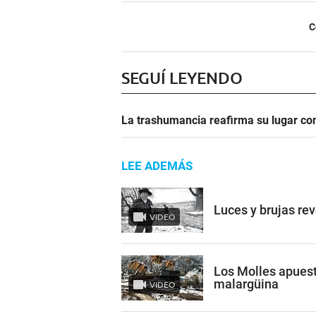
C
SEGUÍ LEYENDO
La trashumancia reafirma su lugar co
LEE ADEMÁS
Luces y brujas re
VIDEO
Los Molles apuest
malargüina
VIDEO