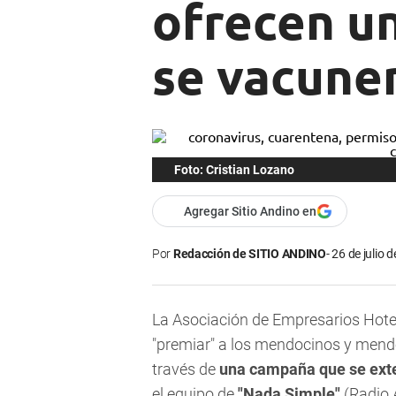
ofrecen un
se vacunen
Foto: Cristian Lozano
Agregar Sitio Andino en
Por
Redacción de SITIO ANDINO
26 de julio 
La Asociación de Empresarios Hot
"premiar" a los mendocinos y mend
través de
una campaña que se exten
el equipo de
"Nada Simple"
(
Radio 