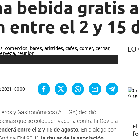
a bebida gratis 
 entre el 2 y 15 
LO
de 2021 - 00:00
eleros y Gastronómicos (AEHGA) decidió
ocinas que se coloquen vacuna contra la Covid a
El
derá entre el 2 y 15 de agosto.
En diálogo con
fe
Andina FM 90.1
),
la titular de la asociación,