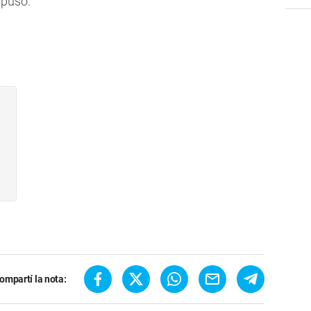
xpuso.
ompartí la nota: