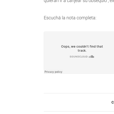
quieran ir a canjear su obsequio"
, e
Escuchá la nota completa:
C