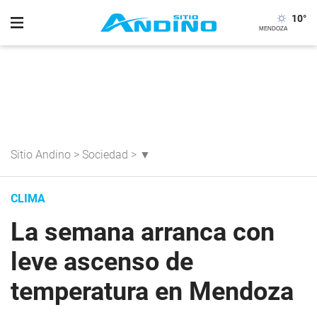
10
°
Sitio Andino
>
Sociedad
>
▼
CLIMA
La semana arranca con
leve ascenso de
temperatura en Mendoza