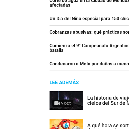
Corte de agua en la Ciudad de Mendoz
afectadas
Un Día del Niño especial para 150 ch
Cobranzas abusivas: qué prácticas son
Comienza el 9° Campeonato Argentino 
batalla
Condenaron a Meta por daños a meno
LEE ADEMÁS
La historia de via
cielos del Sur de
VIDEO
A qué hora se sort