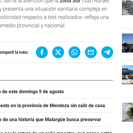
n, llama la atención que la
zona Sur
(San Rafael,
y presenta una situación sanitaria compleja en
itividad respecto a test realizados- refleja una
romedio provincial y nacional.
ompartí la nota:
io de este domingo 9 de agosto
esto en la provincia de Mendoza sin salir de casa
o de una historia que Malargüe busca preservar