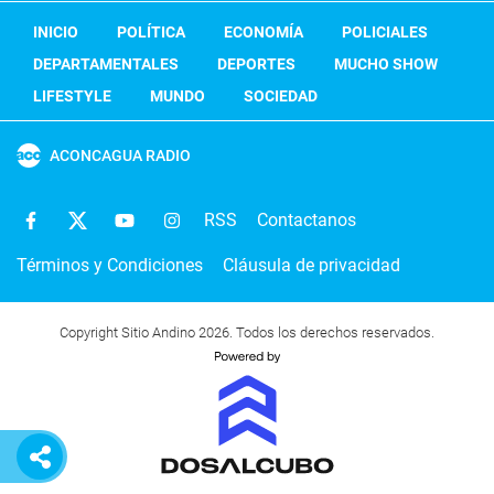
INICIO
POLÍTICA
ECONOMÍA
POLICIALES
DEPARTAMENTALES
DEPORTES
MUCHO SHOW
LIFESTYLE
MUNDO
SOCIEDAD
ACONCAGUA RADIO
RSS
Contactanos
Términos y Condiciones
Cláusula de privacidad
Copyright Sitio Andino 2026. Todos los derechos reservados.