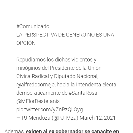
#Comunicado
LA PERSPECTIVA DE GÉNERO NO ES UNA
OPCIÓN
Repudiamos los dichos violentos y
misóginos del Presidente de la Unión
Cívica Radical y Diputado Nacional,
@alfredocornejo
, hacia la Intendenta electa
democráticamente de
#SantaRosa
@MFlorDestefanis
pic.twitter.com/yZnPzQLOyg
— PJ Mendoza (@PJ_Mza)
March 12, 2021
Además,
exigen al ex gobernador se capacite en