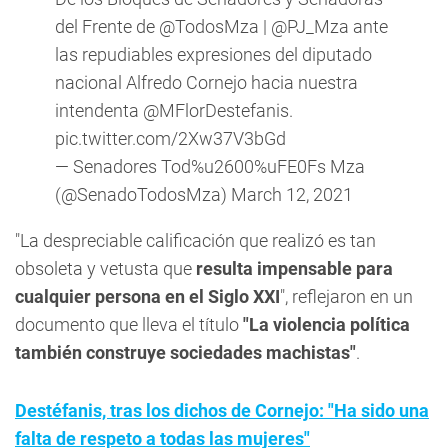
del Frente de
@TodosMza
|
@PJ_Mza
ante
las repudiables expresiones del diputado
nacional Alfredo Cornejo hacia nuestra
intendenta
@MFlorDestefanis
.
pic.twitter.com/2Xw37V3bGd
— Senadores Tod%u2600%uFE0Fs Mza
(@SenadoTodosMza)
March 12, 2021
"La despreciable calificación que realizó es tan
obsoleta y vetusta que
resulta impensable para
cualquier persona en el Siglo XXI
", reflejaron en un
documento que lleva el título
"La violencia política
también construye sociedades machistas"
.
Destéfanis, tras los dichos de Cornejo: "Ha sido una
falta de respeto a todas las mujeres"