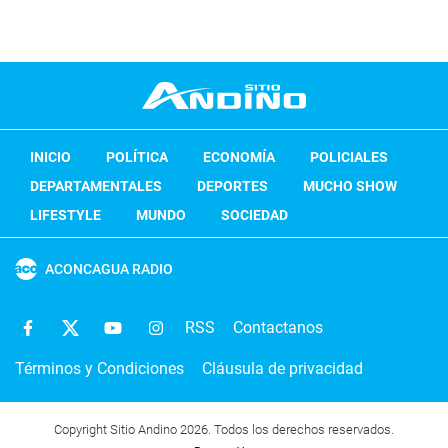
INICIO
POLÍTICA
ECONOMÍA
POLICIALES
DEPARTAMENTALES
DEPORTES
MUCHO SHOW
LIFESTYLE
MUNDO
SOCIEDAD
ACONCAGUA RADIO
RSS
Contactanos
Términos y Condiciones
Cláusula de privacidad
Copyright Sitio Andino 2026. Todos los derechos reservados.