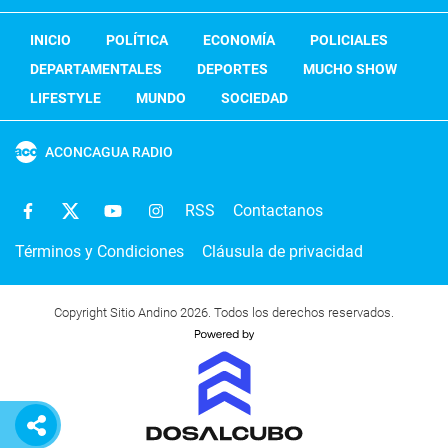
INICIO
POLÍTICA
ECONOMÍA
POLICIALES
DEPARTAMENTALES
DEPORTES
MUCHO SHOW
LIFESTYLE
MUNDO
SOCIEDAD
ACONCAGUA RADIO
RSS
Contactanos
Términos y Condiciones
Cláusula de privacidad
Copyright Sitio Andino 2026. Todos los derechos reservados.