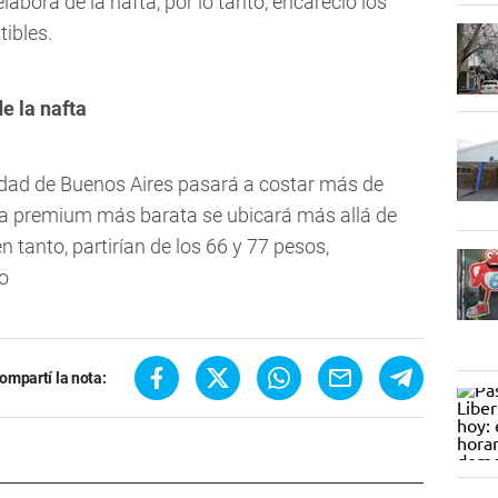
elabora de la nafta, por lo tanto, encareció los
ibles.
e la nafta
udad de Buenos Aires pasará a costar más de
ta premium más barata se ubicará más allá de
en tanto, partirían de los 66 y 77 pesos,
o
ompartí la nota: