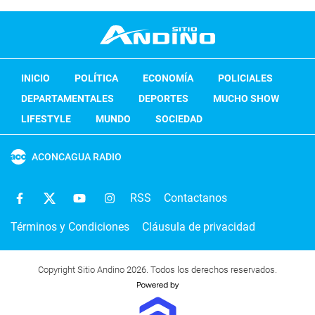
INICIO
POLÍTICA
ECONOMÍA
POLICIALES
DEPARTAMENTALES
DEPORTES
MUCHO SHOW
LIFESTYLE
MUNDO
SOCIEDAD
ACONCAGUA RADIO
RSS
Contactanos
Términos y Condiciones
Cláusula de privacidad
Copyright Sitio Andino 2026. Todos los derechos reservados.