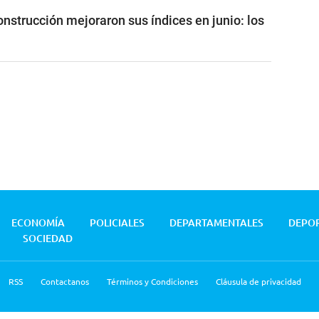
construcción mejoraron sus índices en junio: los
ECONOMÍA
POLICIALES
DEPARTAMENTALES
DEPO
SOCIEDAD
RSS
Contactanos
Términos y Condiciones
Cláusula de privacidad