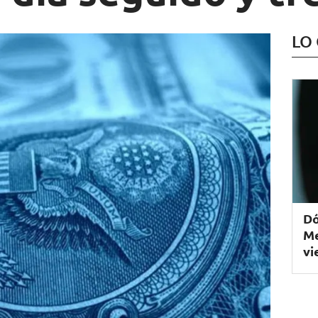
LO
Dó
Me
vi