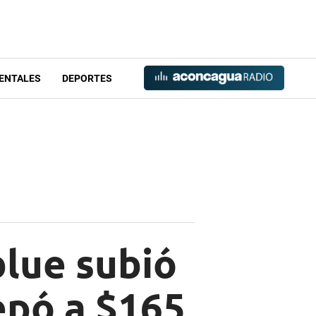
ENTALES
DEPORTES
blue subió
epó a $165