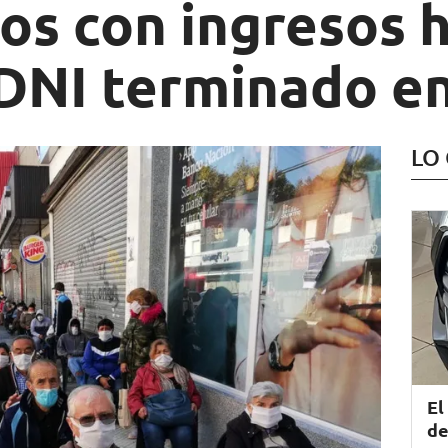
os con ingresos 
 DNI terminado en
LO
El
de