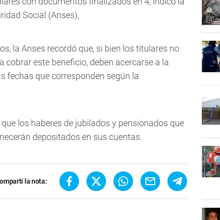
iares con documentos finalizados en 4, indicó la
ridad Social (Anses),
s, la Anses recordó que, si bien los titulares no
ra cobrar este beneficio, deben acercarse a la
as fechas que corresponden según la
 que los haberes de jubilados y pensionados que
anecerán depositados en sus cuentas.
ompartí la nota: