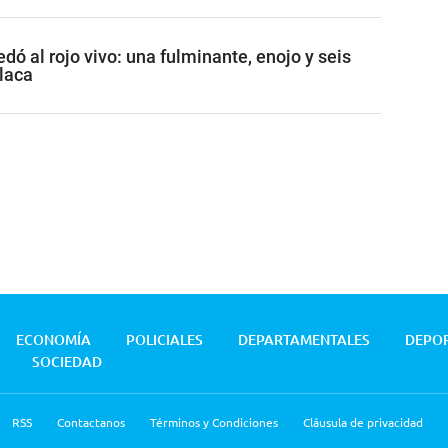
ó al rojo vivo: una fulminante, enojo y seis
placa
ECONOMÍA
POLICIALES
DEPARTAMENTALES
DEPO
SOCIEDAD
RSS
Contactanos
Términos y Condiciones
Cláusula de privacidad