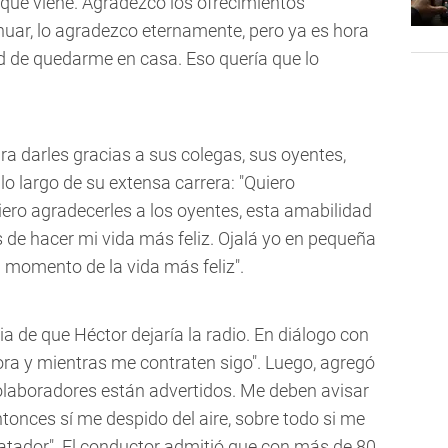
 que viene. Agradezco los ofrecimientos
nuar, lo agradezco eternamente, pero ya es hora
d de quedarme en casa. Eso quería que lo
 darles gracias a sus colegas, sus oyentes,
o largo de su extensa carrera: "Quiero
ro agradecerles a los oyentes, esta amabilidad
 de hacer mi vida más feliz. Ojalá yo en pequeña
 momento de la vida más feliz".
ia de que Héctor dejaría la radio. En diálogo con
hora y mientras me contraten sigo". Luego, agregó
olaboradores están advertidos. Me deben avisar
ntonces sí me despido del aire, sobre todo si me
ratador". El conductor admitió que con más de 80