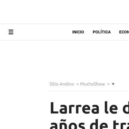
INICIO
POLÍTICA
ECO
Sitio Andino
>
MuchoShow
>
▼
Larrea le d
años de tr