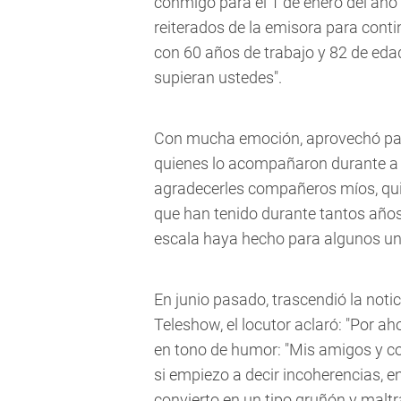
conmigo para el 1 de enero del año
reiterados de la emisora para conti
con 60 años de trabajo y 82 de eda
supieran ustedes".
Con mucha emoción, aprovechó para
quienes lo acompañaron durante a l
agradecerles compañeros míos, quie
que han tenido durante tantos años
escala haya hecho para algunos un
En junio pasado, trascendió la notic
Teleshow, el locutor aclaró: "Por a
en tono de humor: "Mis amigos y c
si empiezo a decir incoherencias, e
convierto en un tipo gruñón y malt