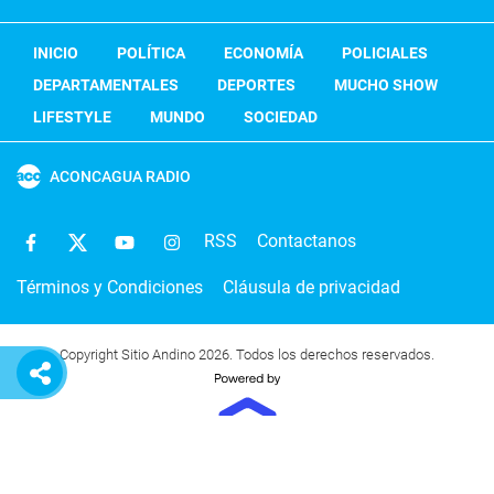
INICIO
POLÍTICA
ECONOMÍA
POLICIALES
DEPARTAMENTALES
DEPORTES
MUCHO SHOW
LIFESTYLE
MUNDO
SOCIEDAD
ACONCAGUA RADIO
RSS
Contactanos
Términos y Condiciones
Cláusula de privacidad
Copyright Sitio Andino 2026. Todos los derechos reservados.