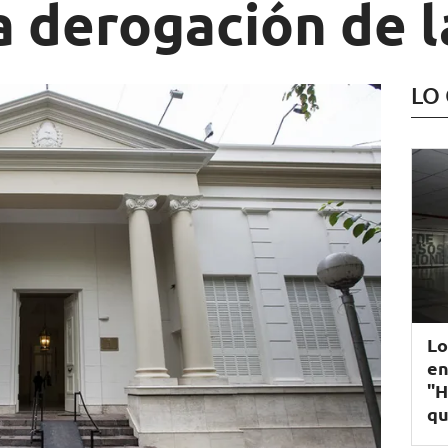
a derogación de l
LO
Lo
en
"H
qu