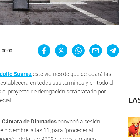
- 00:00
odolfo Suarez
este viernes de que derogará las
 restablecerá en todos sus términos y en todo el
s el proyecto de derogación será tratado por
LA
cial.
la Cámara de Diputados
convocó a sesión
e diciembre, a las 11, para "proceder al
ogación de la Ley 9209 y, de esta manera,