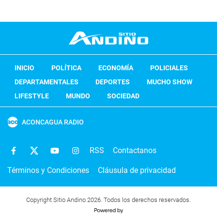
INICIO
POLÍTICA
ECONOMÍA
POLICIALES
DEPARTAMENTALES
DEPORTES
MUCHO SHOW
LIFESTYLE
MUNDO
SOCIEDAD
ACONCAGUA RADIO
RSS
Contactanos
Términos y Condiciones
Cláusula de privacidad
Copyright Sitio Andino 2026. Todos los derechos reservados.