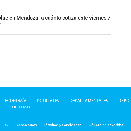
blue en Mendoza: a cuánto cotiza este viernes 7
6
ECONOMÍA
POLICIALES
DEPARTAMENTALES
DEPO
SOCIEDAD
RSS
Contactanos
Términos y Condiciones
Cláusula de privacidad