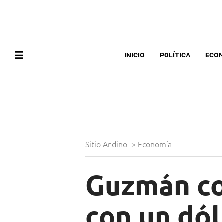
INICIO
POLÍTICA
ECO
Sitio Andino
>
Economía
Guzmán co
con un dó