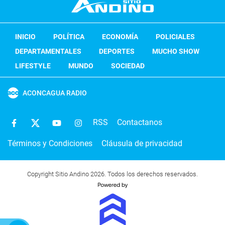
INICIO
POLÍTICA
ECONOMÍA
POLICIALES
DEPARTAMENTALES
DEPORTES
MUCHO SHOW
LIFESTYLE
MUNDO
SOCIEDAD
ACONCAGUA RADIO
RSS
Contactanos
Términos y Condiciones
Cláusula de privacidad
Copyright Sitio Andino 2026. Todos los derechos reservados.