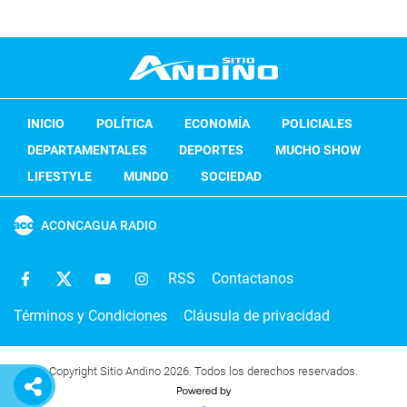
INICIO
POLÍTICA
ECONOMÍA
POLICIALES
DEPARTAMENTALES
DEPORTES
MUCHO SHOW
LIFESTYLE
MUNDO
SOCIEDAD
ACONCAGUA RADIO
RSS
Contactanos
Términos y Condiciones
Cláusula de privacidad
Copyright Sitio Andino 2026. Todos los derechos reservados.