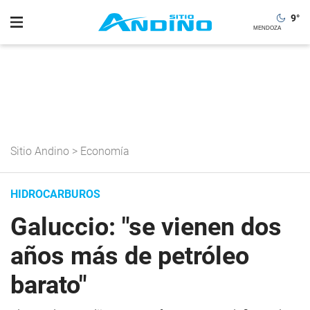
9
°
Sitio Andino
>
Economía
HIDROCARBUROS
Galuccio: "se vienen dos
años más de petróleo
barato"