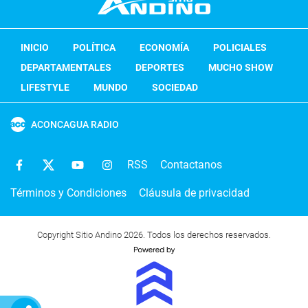
INICIO
POLÍTICA
ECONOMÍA
POLICIALES
DEPARTAMENTALES
DEPORTES
MUCHO SHOW
LIFESTYLE
MUNDO
SOCIEDAD
ACONCAGUA RADIO
RSS
Contactanos
Términos y Condiciones
Cláusula de privacidad
Copyright Sitio Andino 2026. Todos los derechos reservados.