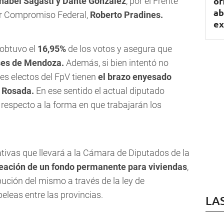
of
nabel Sagasti y Dante González
, por el Frente
ab
r Compromiso Federal,
Roberto Pradines.
ex
 obtuvo el
16,95%
de los votos y asegura que
ses de Mendoza.
Además, si bien intentó no
res electos del FpV tienen
el brazo enyesado
 Rosada.
En ese sentido el actual diputado
respecto a la forma en que trabajarán los
iativas que llevará a la Cámara de Diputados de la
eación de un fondo permanente para viviendas
,
ibución del mismo a través de la ley de
peleas entre las provincias.
LA