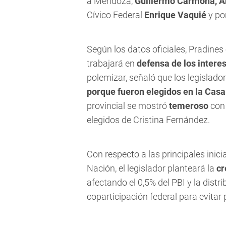
a Mendoza,
Guillermo Carmona, A
Cívico Federal
Enrique Vaquié
y po
Según los datos oficiales, Pradines
trabajará en
defensa de los intere
polemizar, señaló que los legislado
porque fueron elegidos en la Casa
provincial se mostró
temeroso
con 
elegidos de Cristina Fernández.
Con respecto a las principales inic
Nación, el legislador planteará la
cr
afectando el 0,5% del PBI y la distr
coparticipación federal para evitar 