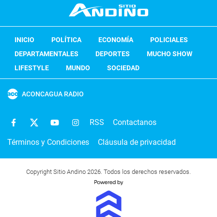
INICIO
POLÍTICA
ECONOMÍA
POLICIALES
DEPARTAMENTALES
DEPORTES
MUCHO SHOW
LIFESTYLE
MUNDO
SOCIEDAD
ACONCAGUA RADIO
RSS
Contactanos
Términos y Condiciones
Cláusula de privacidad
Copyright Sitio Andino 2026. Todos los derechos reservados.