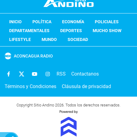
INICIO
POLÍTICA
ECONOMÍA
POLICIALES
DEPARTAMENTALES
DEPORTES
MUCHO SHOW
LIFESTYLE
MUNDO
SOCIEDAD
ACONCAGUA RADIO
RSS
Contactanos
Términos y Condiciones
Cláusula de privacidad
Copyright Sitio Andino 2026. Todos los derechos reservados.