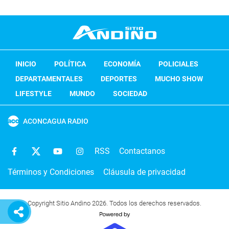
INICIO
POLÍTICA
ECONOMÍA
POLICIALES
DEPARTAMENTALES
DEPORTES
MUCHO SHOW
LIFESTYLE
MUNDO
SOCIEDAD
ACONCAGUA RADIO
RSS
Contactanos
Términos y Condiciones
Cláusula de privacidad
Copyright Sitio Andino 2026. Todos los derechos reservados.