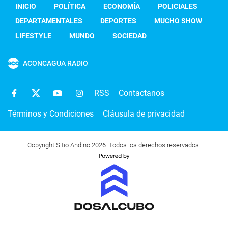
INICIO
POLÍTICA
ECONOMÍA
POLICIALES
DEPARTAMENTALES
DEPORTES
MUCHO SHOW
LIFESTYLE
MUNDO
SOCIEDAD
ACONCAGUA RADIO
RSS
Contactanos
Términos y Condiciones
Cláusula de privacidad
Copyright Sitio Andino 2026. Todos los derechos reservados.