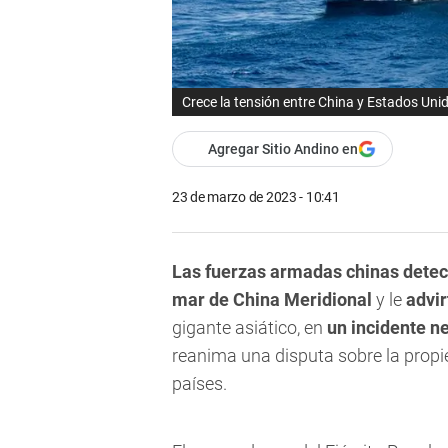
Crece la tensión entre China y Estados Uni
Agregar Sitio Andino en
23 de marzo de 2023 - 10:41
Las fuerzas armadas chinas detec
mar de
China
Meridional
y le
advir
gigante asiático, en
un incidente n
reanima una disputa sobre la propi
países.