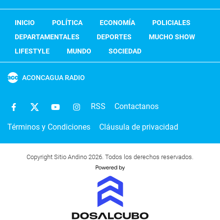
INICIO
POLÍTICA
ECONOMÍA
POLICIALES
DEPARTAMENTALES
DEPORTES
MUCHO SHOW
LIFESTYLE
MUNDO
SOCIEDAD
ACONCAGUA RADIO
RSS
Contactanos
Términos y Condiciones
Cláusula de privacidad
Copyright Sitio Andino 2026. Todos los derechos reservados.