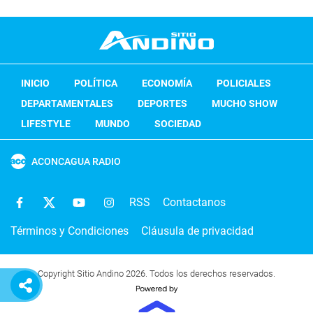
INICIO
POLÍTICA
ECONOMÍA
POLICIALES
DEPARTAMENTALES
DEPORTES
MUCHO SHOW
LIFESTYLE
MUNDO
SOCIEDAD
ACONCAGUA RADIO
RSS
Contactanos
Términos y Condiciones
Cláusula de privacidad
Copyright Sitio Andino 2026. Todos los derechos reservados.