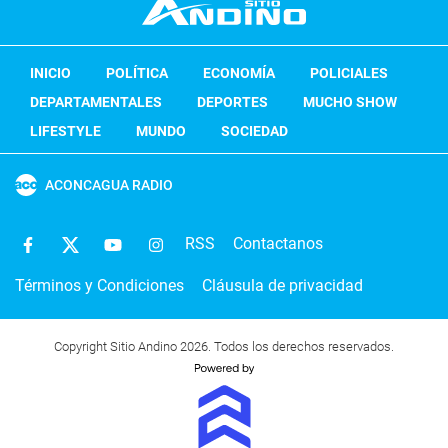
INICIO
POLÍTICA
ECONOMÍA
POLICIALES
DEPARTAMENTALES
DEPORTES
MUCHO SHOW
LIFESTYLE
MUNDO
SOCIEDAD
ACONCAGUA RADIO
RSS
Contactanos
Términos y Condiciones
Cláusula de privacidad
Copyright Sitio Andino 2026. Todos los derechos reservados.