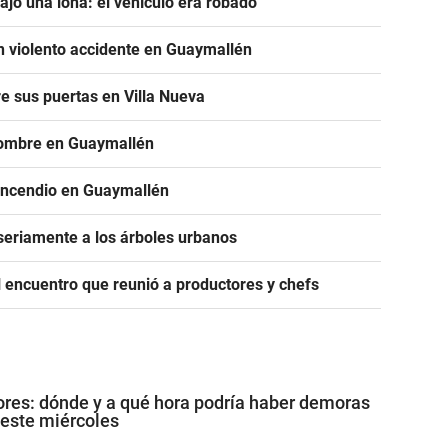
jo una lona: el vehículo era robado
n violento accidente en Guaymallén
re sus puertas en Villa Nueva
hombre en Guaymallén
 incendio en Guaymallén
seriamente a los árboles urbanos
 encuentro que reunió a productores y chefs
res: dónde y a qué hora podría haber demoras
 este miércoles