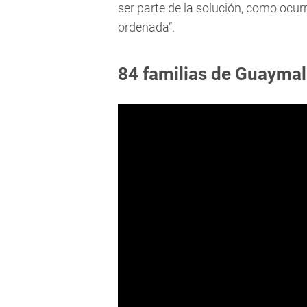
ser parte de la solución, como ocu
ordenada”.
84 familias de Guaymall