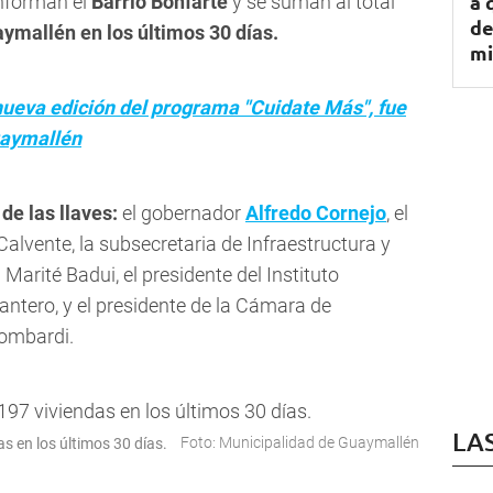
a 
nforman el
Barrio Bonfarte
y se suman al total
de
ymallén en los últimos 30 días.
mi
ueva edición del programa "Cuidate Más", fue
uaymallén
de las llaves:
el gobernador
Alfredo Cornejo
, el
lvente, la subsecretaria de Infraestructura y
a Marité Badui, el presidente del Instituto
antero, y el presidente de la Cámara de
Lombardi.
LA
Foto: Municipalidad de Guaymallén
s en los últimos 30 días.