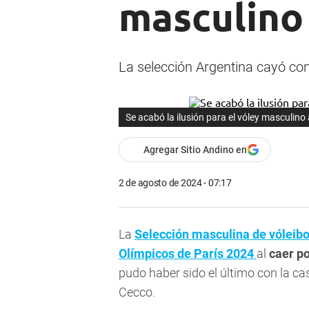
masculino 
La selección Argentina cayó co
Se acabó la ilusión para el vóley masculino
Agregar Sitio Andino en
2 de agosto de 2024 - 07:17
La
Selección masculina de vóleibo
Olímpicos de París 2024
al
caer po
pudo haber sido el último con la c
Cecco.