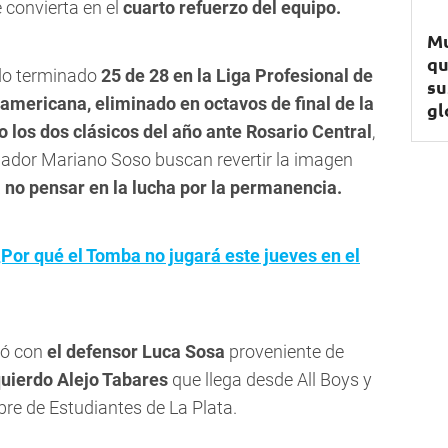
 convierta en el
cuarto refuerzo del equipo.
Mu
qu
ndo terminado
25 de 28 en la Liga Profesional de
su
damericana, eliminado en octavos de final de la
gl
 los dos clásicos del año ante Rosario Central
,
trenador Mariano Soso buscan revertir la imagen
no pensar en la lucha por la permanencia.
¿Por qué el Tomba no jugará este jueves en el
rzó con
el defensor
Luca Sosa
proveniente de
zquierdo Alejo Tabares
que llega desde All Boys y
libre de Estudiantes de La Plata.