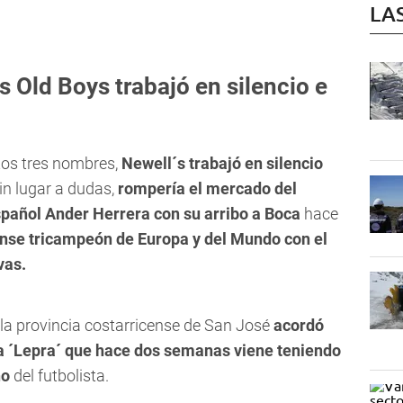
LA
s Old Boys trabajó en silencio e
tos tres nombres,
Newell´s trabajó en silencio
sin lugar a dudas,
rompería el mercado del
español Ander Herrera con su arribo a Boca
hace
ense tricampeón de Europa y del Mundo con el
vas.
 la provincia costarricense de San José
acordó
 la ´Lepra´ que hace dos semanas viene teniendo
no
del futbolista.