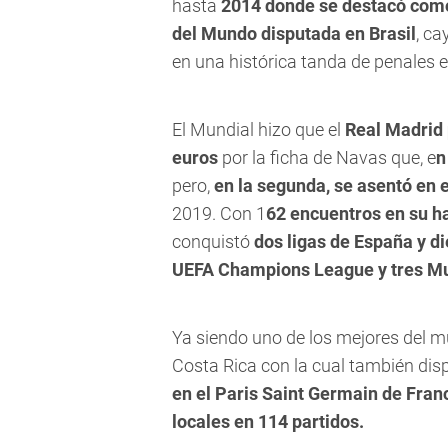
hasta
2014 donde se destacó como
del Mundo disputada en Brasil
, ca
en una histórica tanda de penales e
El Mundial hizo que el
Real Madrid 
euros
por la ficha de Navas que, e
n
pero,
en la segunda, se asentó en 
2019. Con 1
62 encuentros en su h
conquistó
dos ligas de España y d
UEFA Champions League y tres Mu
Ya siendo uno de los mejores del mu
Costa Rica con la cual también dis
en el Paris Saint Germain de Fran
locales en 114 partidos.