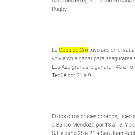
hacemos el repaso, como en cada s
Rugby.
La
Copa de Oro
tuvo acción el sába
volvieron a ganar para asegurarse 
Los Azulgranas le ganaron 40 a 16 
Teqüé por 31 a 9.
En los otros cruces dorados, Liceo 
a Banco Mendoza por 18 a 13. Y por 
SJ le ganó 25 a 21 a San Juan Rug