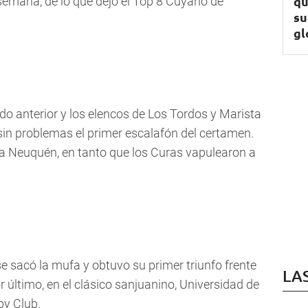
qu
emana, de lo que dejó el Top 8 Cuyano de
su
gl
do anterior y los elencos de Los Tordos y Marista
sin problemas el primer escalafón del certamen.
a Neuquén, en tanto que los Curas vapulearon a
se sacó la mufa y obtuvo su primer triunfo frente
LA
último, en el clásico sanjuanino, Universidad de
by Club.