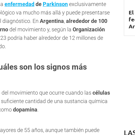
la
enfermedad
de
Parkinson
exclusivamente
El
ológico va mucho más allá y puede presentarse
fe
l diagnóstico. En
Argentina
,
alrededor de 100
Ar
orno
del movimiento y, según la
Organización
023 podría haber alrededor de 12 millones de
do.
uáles son los signos más
no del movimiento que ocurre cuando las
células
suficiente cantidad de una sustancia química
a como
dopamina
.
mayores de 55 años, aunque también puede
LA