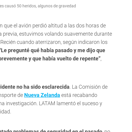
ines causó 50 heridos, algunos de gravedad
que el avión perdió altitud a las dos horas de
ia previa, estuvimos volando suavemente durante
o. Recién cuando aterrizaron, según indicaron los
“Le pregunté qué había pasado y me dijo que
brevemente y que había vuelto de repente”
,
cidente no ha sido esclarecida
. La Comisión de
ansporte de
Nueva Zelanda
está recabando
 una investigación. LATAM lamentó el suceso y
idad.
entado problemas de seguridad en el pasado
, no