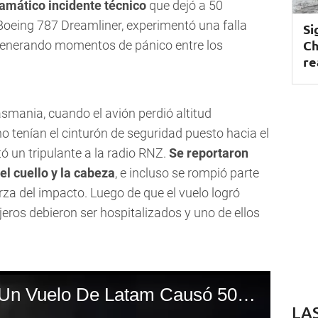
ramático incidente técnico
que dejó a 50
Boeing 787 Dreamliner, experimentó una falla
Si
Ch
generando momentos de pánico entre los
re
asmania, cuando el avión perdió altitud
o tenían el cinturón de seguridad puesto hacia el
tó un tripulante a la radio RNZ.
Se reportaron
el cuello y la cabeza
, e incluso se rompió parte
uerza del impacto. Luego de que el vuelo logró
ajeros debieron ser hospitalizados y uno de ellos
Una Falla Técnica En Un Vuelo De Latam Causó 50 Heridos, Algunos De Gravedad
LA