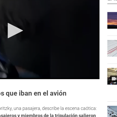
os que iban en el avión
britzky, una pasajera, describe la escena caótica:
asajeros y miembros de la tripulación salieron