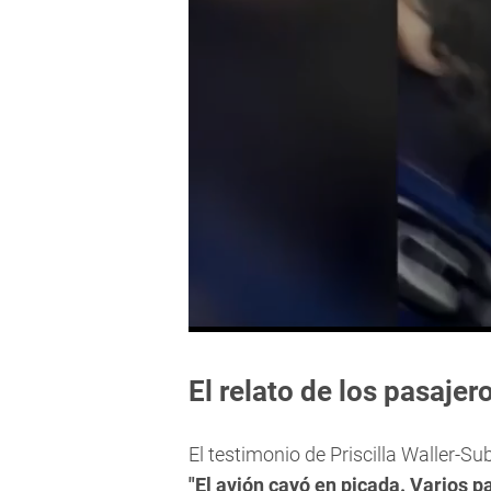
0
seconds
of
El relato de los pasajer
36
seconds
Volume
90%
El testimonio de Priscilla Waller-Su
"El avión cayó en picada. Varios p