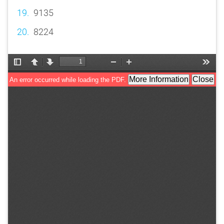
9135
8224