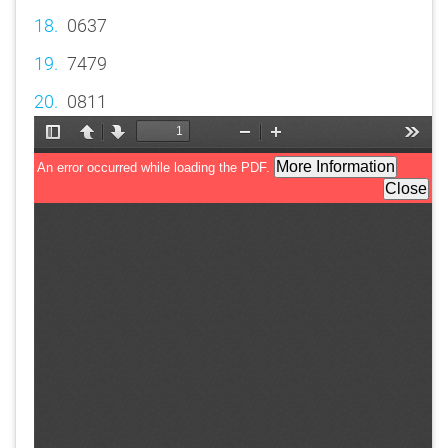
0637
7479
0811