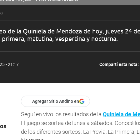
za
eo de la Quiniela de Mendoza de hoy, jueves 24 de
, primera, matutina, vespertina y nocturna.
025 - 21:17
Compartí esta nota:
Agregar Sitio Andino en
Seguí en vivo los resultados de la
Quiniela de M
El juego se sortea de lunes a sábados. Conocé l
dos
de los diferentes sorteos: La Previa, La Primera, 