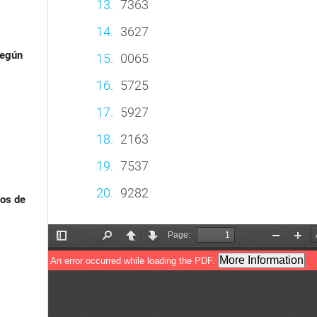
7363
3627
según
0065
5725
5927
2163
7537
9282
ios de