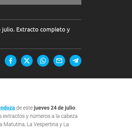
 julio. Extracto completo y
endoza
de este
jueves 24 de julio
.
os extractos y números a la cabeza
La Matutina, La Vespertina y La