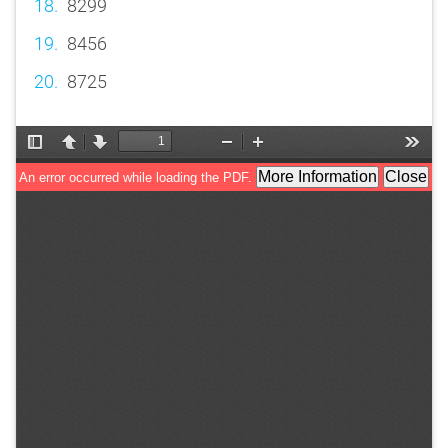
8299
8456
8725