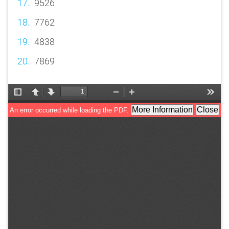
9526
7762
4838
7869