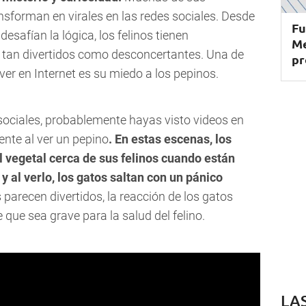
nsforman en virales en las redes sociales. Desde
Fu
esafían la lógica, los felinos tienen
Me
tan divertidos como desconcertantes. Una de
pr
r en Internet es su miedo a los pepinos.
sociales, probablemente hayas visto videos en
ente al ver un pepino
. En estas escenas, los
 vegetal cerca de sus felinos cuando están
 al verlo, los gatos saltan con un pánico
parecen divertidos, la reacción de los gatos
 que sea grave para la salud del felino.
LA