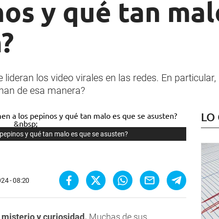
nos y qué tan mal
n?
ideran los video virales en las redes. En particular
onan de esa manera?
LO
 pepinos y qué tan malo es que se asusten?
24 - 08:20
 misterio y curiosidad.
Muchas de sus