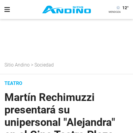
12
°
Sitio Andino
>
Sociedad
TEATRO
Martín Rechimuzzi
presentará su
unipersonal "Alejandra"