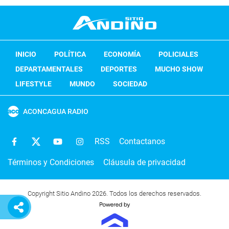
INICIO
POLÍTICA
ECONOMÍA
POLICIALES
DEPARTAMENTALES
DEPORTES
MUCHO SHOW
LIFESTYLE
MUNDO
SOCIEDAD
ACONCAGUA RADIO
RSS
Contactanos
Términos y Condiciones
Cláusula de privacidad
Copyright Sitio Andino 2026. Todos los derechos reservados.