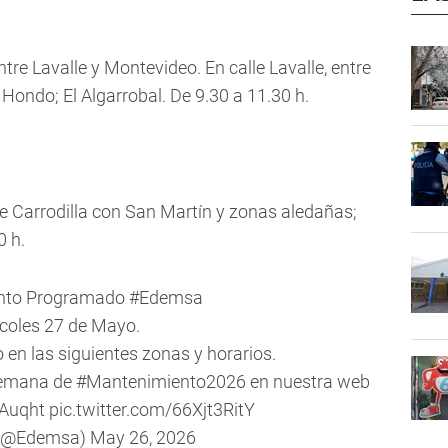
ntre Lavalle y Montevideo. En calle Lavalle, entre
 Hondo; El Algarrobal. De 9.30 a 11.30 h.
lle Carrodilla con San Martín y zonas aledañas;
0 h.
nto Programado
#Edemsa
coles 27 de Mayo.
o en las siguientes zonas y horarios.
semana de
#Mantenimiento2026
en nuestra web
bAuqht
pic.twitter.com/66Xjt3RitY
(@Edemsa)
May 26, 2026