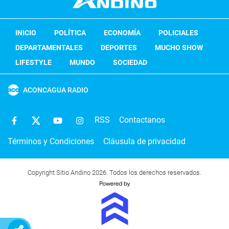
INICIO
POLÍTICA
ECONOMÍA
POLICIALES
DEPARTAMENTALES
DEPORTES
MUCHO SHOW
LIFESTYLE
MUNDO
SOCIEDAD
ACONCAGUA RADIO
RSS
Contactanos
Términos y Condiciones
Cláusula de privacidad
Copyright Sitio Andino 2026. Todos los derechos reservados.