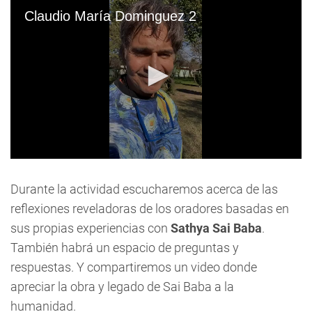
Claudio María Dominguez 2
0
seconds
of
Durante la actividad escucharemos acerca de las
32
reflexiones reveladoras de los oradores basadas en
seconds
sus propias experiencias con
Sathya Sai Baba
.
También habrá un espacio de preguntas y
respuestas. Y compartiremos un video donde
apreciar la obra y legado de Sai Baba a la
humanidad.