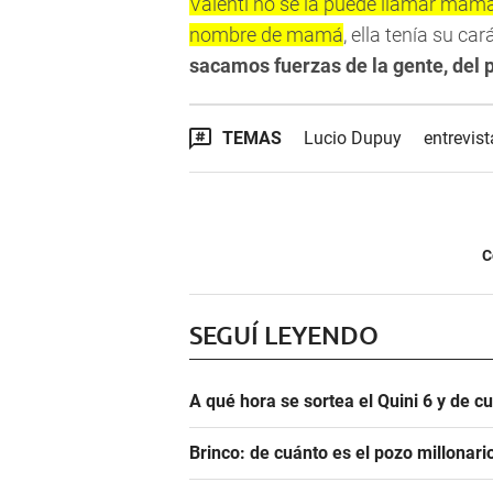
Valenti no se la puede llamar mamá 
nombre de mamá
, ella tenía su c
sacamos fuerzas de la gente, del 
TEMAS
Lucio Dupuy
entrevist
C
SEGUÍ LEYENDO
A qué hora se sortea el Quini 6 y de 
Brinco: de cuánto es el pozo millonar