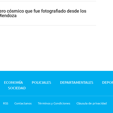
jero cósmico que fue fotografiado desde los
 Mendoza
ECONOMÍA
POLICIALES
DEPARTAMENTALES
DEPO
SOCIEDAD
RSS
Contactanos
Términos y Condiciones
Cláusula de privacidad