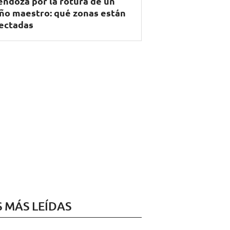
ndoza por la rotura de un
ño maestro: qué zonas están
ectadas
S MÁS LEÍDAS