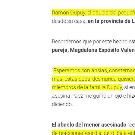
Ramón Dupuy, el abuelo del peque
desde su casa,
en la provincia de
Recordemos que por este hecho e
s
pareja, Magdalena Espósito Valent
“
Esperamos con ansias, consternados
más, estas cobardes nunca quisier
miembros de la familia Dupuy
, si e
asesina Paez me guiñó un ojo e hiz
diciendo.
El abuelo del menor asesinado
rec
de reaccionar ese día, pero iba a ent