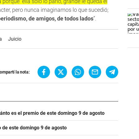
porque “ella solo lo parió, grande le queda el
arácter, pero nunca imaginamos lo que sucedió;
periodismo, de amigos, de todos lados
”.
a
Juicio
ompartí la nota:
cuánto es el premio de este domingo 9 de agosto
io de este domingo 9 de agosto