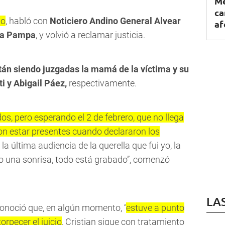
Me
ca
ño
, habló con
Noticiero Andino General Alvear
af
 La Pampa
, y volvió a reclamar justicia.
tán siendo juzgadas la mamá de la víctima y su
i y Abigail Páez,
respectivamente.
, pero esperando el 2 de febrero, que no llega
on estar presentes cuando declararon los
n la última audiencia de la querella que fui yo, la
o una sonrisa, todo está grabado”, comenzó
LA
onoció que, en algún momento, “
estuve a punto
orpecer el juicio
, Cristian sigue con tratamiento