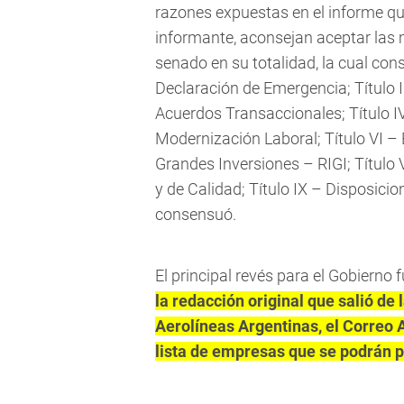
razones expuestas en el informe q
informante, aconsejan aceptar las 
senado en su totalidad, la cual const
Declaración de Emergencia; Título II
Acuerdos Transaccionales; Título I
Modernización Laboral; Título VI – 
Grandes Inversiones – RIGI; Título 
y de Calidad; Título IX – Disposicion
consensuó.
El principal revés para el Gobierno 
la redacción original que salió de
Aerolíneas Argentinas, el Correo A
lista de empresas que se podrán p