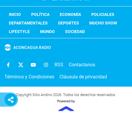
INICIO
POLÍTICA
ECONOMÍA
POLICIALES
DEPARTAMENTALES
DEPORTES
MUCHO SHOW
LIFESTYLE
MUNDO
SOCIEDAD
ACONCAGUA RADIO
RSS
Contactanos
Términos y Condiciones
Cláusula de privacidad
Copyright Sitio Andino 2026. Todos los derechos reservados.